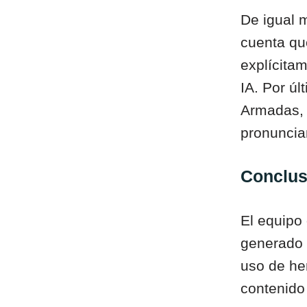
De igual 
cuenta que
explícita
IA. Por úl
Armadas, 
pronunciam
Conclus
El equipo 
generado c
uso de he
contenido 