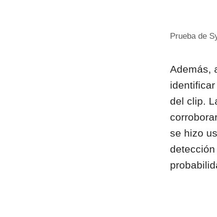
Prueba de Sy
Además, a
identific
del clip. 
corrobora
se hizo u
detección 
probabilid