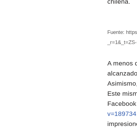
chilena.
Fuente: http
_r=1&_t=ZS
A menos d
alcanzado
Asimismo,
Este mism
Facebook
v=189734
impresion