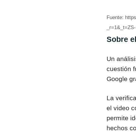
Fuente: http
_r=1&_t=ZS
Sobre el
Un anális
cuestión 
Google gra
La verific
el video 
permite id
hechos co