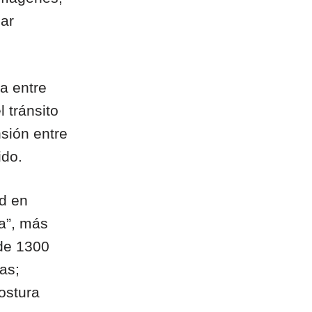
lar
a entre
 tránsito
sión entre
ido.
d en
ta”, más
de 1300
as;
ostura