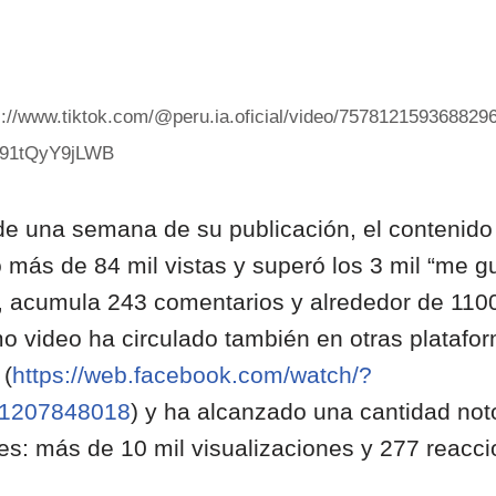
s://www.tiktok.com/@peru.ia.oficial/video/757812159368829
-91tQyY9jLWB
e una semana de su publicación, el contenido
 más de 84 mil vistas y superó los 3 mil “me gu
 acumula 243 comentarios y alrededor de 1100 
o video ha circulado también en otras plataf
 (
https://web.facebook.com/watch/?
1207848018
) y ha alcanzado una cantidad not
es: más de 10 mil visualizaciones y 277 reacci