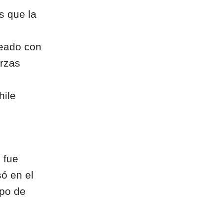
s que la
reado con
erzas
hile
 fue
só en el
ipo de