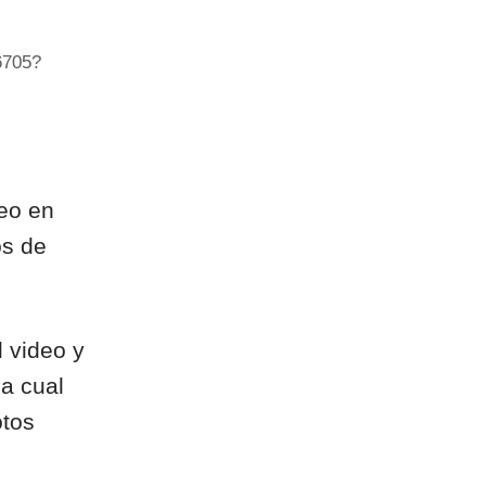
6705?
deo en
os de
l video y
 la cual
otos