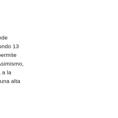
ede
undo 13
permite
 Asimismo,
 a la
 una alta