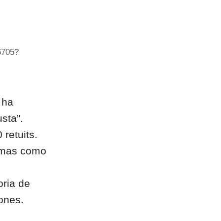
6705?
 ha
sta”.
retuits.
ormas como
oria de
ones.