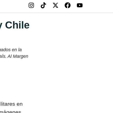
y Chile
gados en la
país. Al Margen
litares en
 imágenes,